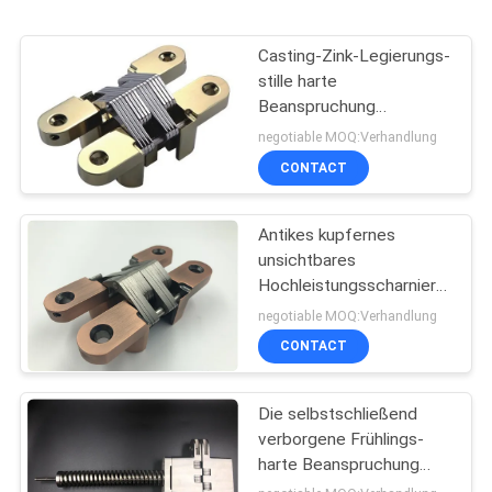
Casting-Zink-Legierungs-
stille harte
Beanspruchung
versteckte Scharniere
negotiable MOQ:Verhandlung
für helle Innenholztür
CONTACT
Antikes kupfernes
unsichtbares
Hochleistungsscharnier
für 30mm starke
negotiable MOQ:Verhandlung
Innenholztür
CONTACT
Die selbstschließend
verborgene Frühlings-
harte Beanspruchung
lagert 180 Grad