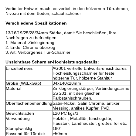
Vertiefter Entwurf macht es vertieft in den hölzernen Türrahmen,
Niveau mit dem Boden, schaut schöner
Verschiedene Spezifikationen
13/16/19/25/28/34mm Stärke, damit Sie beschließen, Ihre
Nachfragen zu befriedigen
1. Material: Zinklegierung
2. Ende: Chrome überzog
3. Art: Verborgenes Tür-Scharnier
Unsichtbare Scharnier-Hochleistungsdetails:
Einzelteil nein.
AG001 vertiefte Entwurfs-unsichtbares
Hochleistungsscharnier für feste
hölzerne Tür, hölzerne Stahltür
Größe (WxLxGap)
34x140x28mm
Material
Zinklegierungskörper, Verbindungsarme
SS 201, mit den gleichen
Farbstahlschrauben.
Oberflächenbehandlung
Satin-Nickel, Satin Chrome, antiker
Messing, antikes Kupfer, PVD.
Gewichtsladen
120 PC kgs/3
Verwendung
Holztür-, Metalltür, Einstiegstür,
Haustür-, Landhaustür, großes Tor etc.
Stumpfwinklig
180°
Passend für Tür dick
≥50mm