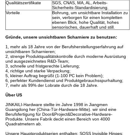
Qualitätszertifikate
SGS, CNAS, MA, AL, Arbeits-
Sicherheits-Standardisierung.
Vorteile
Bohrung, um unsichtbare Installation zu
sein, verborgen für einen kompletten
ebenen Blick, hohe Qualität, hohes
sensorisches, dauerhaft und still.
Gründe, unsere unsichtbaren Scharniere zu benutzen:
1, mehr als 18 Jahre von der Berufsherstellungserfahrung auf
unsichtbaren Scharnieren;
2, strenge Produktqualitätskontrolle durch moderne Ausrüstung
und ausgezeichnetes R&D-Team;
3, schnelle und fristgerechte Lieferung;
4, richtige und starke Verpackung;
5, kleiner Auftrag begrüßt (1-100 PC kein Problem);
6, perfekter Kundendienst und Produktgebrauchsspurhaltung;
7, mehr als 99% der Lobrate durch die 18 Jahre.
Über US
JINKAILI-Hardware stellte im Jahre 1998 in Jiangmen
Guangdong her (China-Tür-Hardware-Mitte). wir sind eine
Berufsfertigung für Door&Project&Decorative-Hardware-
Produkte. Unsere Fabrik deckt einen Bereich von 4000
Quadratmetern ab.
Unsere Hauptproduktserien enthalten: SOSS Invisible Hinges;