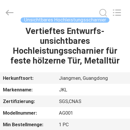
Products
Co.,Ltd.
All
Rights
Reserved.
Unsichtbares Hochleistungsscharnier
Developed
by
Vertieftes Entwurfs-
HAUS
ECER
unsichtbares
PRODUKTE
Hochleistungsscharnier für
feste hölzerne Tür, Metalltür
ÜBER
UNS
Herkunftsort:
Jiangmen, Guangdong
Markenname:
JKL
FABRIK-
Zertifizierung:
SGS,CNAS
AUSFLUG
Modellnummer:
AG001
QUALITÄTSKONTROLLE
Min Bestellmenge:
1 PC