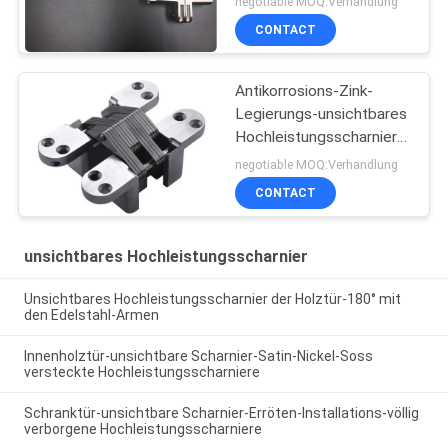
negotiable MOQ:Verhandlung
verstecktes Scharnier
CONTACT
schwenkbar
Antikorrosions-Zink-
Legierungs-unsichtbares
Hochleistungsscharnier
für Landhaus-Tür-
negotiable MOQ:Verhandlung
Einstiegstür
CONTACT
unsichtbares Hochleistungsscharnier
Unsichtbares Hochleistungsscharnier der Holztür-180° mit
den Edelstahl-Armen
Innenholztür-unsichtbare Scharnier-Satin-Nickel-Soss
versteckte Hochleistungsscharniere
Schranktür-unsichtbare Scharnier-Erröten-Installations-völlig
verborgene Hochleistungsscharniere