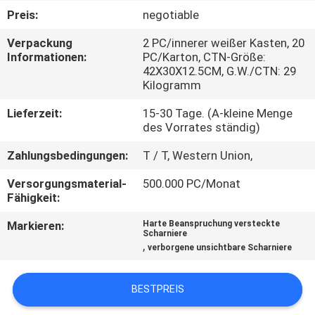
Preis:
negotiable
TRETEN
Verpackung
2 PC/innerer weißer Kasten, 20
SIE
Informationen:
PC/Karton, CTN-Größe:
42X30X12.5CM, G.W./CTN: 29
MIT
Kilogramm
UNS
Lieferzeit:
15-30 Tage. (A-kleine Menge
IN
des Vorrates ständig)
VERBINDUNG
Zahlungsbedingungen:
T / T, Western Union,
Versorgungsmaterial-
500.000 PC/Monat
NACHRICHTEN
Fähigkeit:
Markieren:
Harte Beanspruchung versteckte
Scharniere
FÄLLE
,
verborgene unsichtbare Scharniere
SITEMAP
BESTPREIS