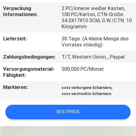
Verpackung
2 PC/innerer weißer Kasten,
TRETEN
Informationen:
100 PC/Karton, CTN-Größe:
34.5X17X10.5CM, G.W./CTN: 10
SIE
Kilogramm
MIT
Lieferzeit:
30 Tage. (A-kleine Menge des
UNS
Vorrates ständig)
IN
Zahlungsbedingungen:
T/T, Western Union, , Paypal
VERBINDUNG
Versorgungsmaterial-
500.000 PC/Monat
Fähigkeit:
NACHRICHTEN
Markieren:
,
soss verborgene Scharniere
soss versteckte Scharniere
FÄLLE
BESTPREIS
SITEMAP