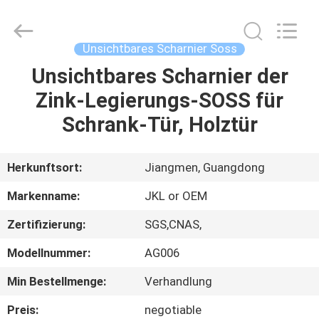
Hardware
Products
Co.,Ltd.
All
Rights
Unsichtbares Scharnier Soss
Reserved.
Developed
by
Unsichtbares Scharnier der
HAUS
ECER
Zink-Legierungs-SOSS für
PRODUKTE
Schrank-Tür, Holztür
ÜBER
Herkunftsort:
Jiangmen, Guangdong
UNS
Markenname:
JKL or OEM
Zertifizierung:
SGS,CNAS,
FABRIK-
Modellnummer:
AG006
AUSFLUG
Min Bestellmenge:
Verhandlung
QUALITÄTSKONTROLLE
Preis:
negotiable