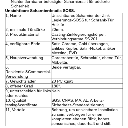
Nichtentfernbarer befestigter Scharnierstift für addierte
Sicherheit
Unsichtbare Scharnier
details
SOSS
:
1, Name
Unsichtbares Scharnier der Zink-
Legierungs-SOSS für Schrank-Tür,
Holztür
2, minimale Türstärke
20mm.
3, Produktmaterial
Casting-Zinklegierungskörper,
Verbindungsarme SS 201.
4, verfügbare Ende
Satin Chrome, Gold überzogen,
antikes Kupfer, Satin-Nickel, antiker
Messing, PVD
5, Hauptverwendung
Garderobentür, Schranktür, ebene Tür,
Möbeltür.
6,
Beide verfügbar.
Residential&Commercial-
Verwendung
7, Gewichtsladen
20 PC kgs/3.
8, offener Grad
180°.
9, unterscheiden für links
Nein.
oder rechtes
10, Qualität
SGS, CNAS, MA, AL, Arbeits-
testing&certificate
Sicherheits-Standardisierung.
11, Vorteile
Bohrung, um unsichtbare Installation
zu sein, verborgen für einen
kompletten ebenen Blick, hohes
sensorisches, dauerhaft und still.