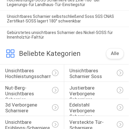
Legierungs-für Landhaus-Tür-Einstiegstür
Unsichtbares Scharnier selbstschließend Soss SGS CNAS
Zertifikat-SOSS lagert 180° schwenkbar
Gebürstetes unsichtbares Scharnier des Nickel-SOSS für
Innenholztür-Falttür
Beliebte Kategorien
Alle
Unsichtbares 
Unsichtbares 
Hochleistungsscharnier
Scharnier Soss
Nut-Berg-
Justierbare 
Unsichtbares 
Verborgene 
Scharnier
Scharniere
3d Verborgene 
Edelstahl 
Scharniere
Verborgene 
Scharniere
Unsichtbare 
Versteckte Tür-
Frühlings-Scharniere
Scharniere