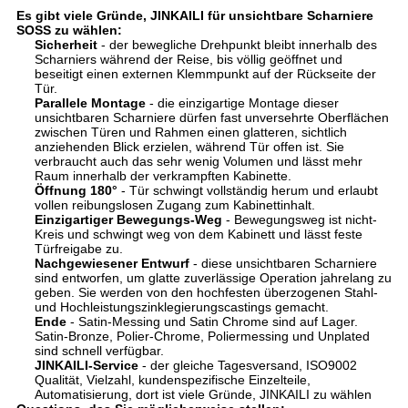
Es gibt viele Gründe, JINKAILI für unsichtbare Scharniere
SOSS zu wählen:
Sicherheit
- der bewegliche Drehpunkt bleibt innerhalb des
Scharniers während der Reise, bis völlig geöffnet und
beseitigt einen externen Klemmpunkt auf der Rückseite der
Tür.
Parallele Montage
- die einzigartige Montage dieser
unsichtbaren Scharniere dürfen fast unversehrte Oberflächen
zwischen Türen und Rahmen einen glatteren, sichtlich
anziehenden Blick erzielen, während Tür offen ist. Sie
verbraucht auch das sehr wenig Volumen und lässt mehr
Raum innerhalb der verkrampften Kabinette.
Öffnung 180°
- Tür schwingt vollständig herum und erlaubt
vollen reibungslosen Zugang zum Kabinettinhalt.
Einzigartiger Bewegungs-Weg
- Bewegungsweg ist nicht-
Kreis und schwingt weg von dem Kabinett und lässt feste
Türfreigabe zu.
Nachgewiesener Entwurf
- diese unsichtbaren Scharniere
sind entworfen, um glatte zuverlässige Operation jahrelang zu
geben. Sie werden von den hochfesten überzogenen Stahl-
und Hochleistungszinklegierungscastings gemacht.
Ende
- Satin-Messing und Satin Chrome sind auf Lager.
Satin-Bronze, Polier-Chrome, Poliermessing und Unplated
sind schnell verfügbar.
JINKAILI-Service
- der gleiche Tagesversand, ISO9002
Qualität, Vielzahl, kundenspezifische Einzelteile,
Automatisierung, dort ist viele Gründe, JINKAILI zu wählen