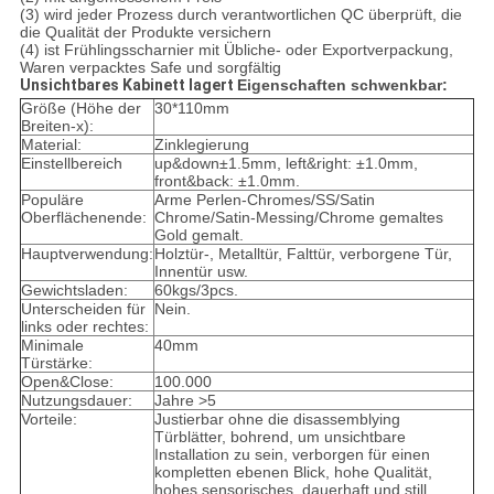
(3) wird jeder Prozess durch verantwortlichen QC überprüft, die
die Qualität der Produkte versichern
(4) ist Frühlingsscharnier mit Übliche- oder Exportverpackung,
Waren verpacktes Safe und sorgfältig
Unsichtbares Kabinett lagert
Eigenschaften schwenkbar:
Größe (Höhe der
30*110mm
Breiten-x):
Material:
Zinklegierung
Einstellbereich
up&down±1.5mm, left&right: ±1.0mm,
front&back: ±1.0mm.
Populäre
Arme Perlen-Chromes/SS/Satin
Oberflächenende:
Chrome/Satin-Messing/Chrome gemaltes
Gold gemalt.
Hauptverwendung:
Holztür-, Metalltür, Falttür, verborgene Tür,
Innentür usw.
Gewichtsladen:
60kgs/3pcs.
Unterscheiden für
Nein.
links oder rechtes:
Minimale
40mm
Türstärke:
Open&Close:
100.000
Nutzungsdauer:
Jahre >5
Vorteile:
Justierbar ohne die disassemblying
Türblätter, bohrend, um unsichtbare
Installation zu sein, verborgen für einen
kompletten ebenen Blick, hohe Qualität,
hohes sensorisches, dauerhaft und still