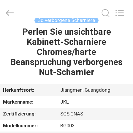
Hardware
Products
Co.,Ltd.
All
Rights
3d verborgene Scharniere
Reserved.
Developed
by
Perlen Sie unsichtbare
HAUS
ECER
Kabinett-Scharniere
PRODUKTE
Chromes/harte
Beanspruchung verborgenes
ÜBER
Nut-Scharnier
UNS
Herkunftsort:
Jiangmen, Guangdong
FABRIK-
Markenname:
JKL
AUSFLUG
Zertifizierung:
SGS,CNAS
QUALITÄTSKONTROLLE
Modellnummer:
BG003