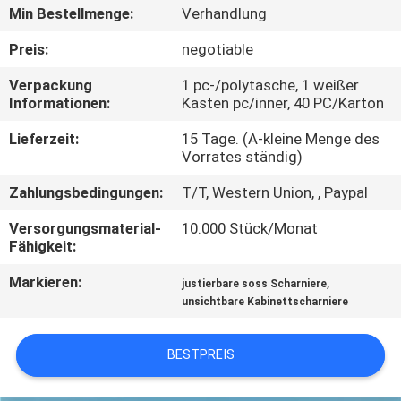
Min Bestellmenge:
Verhandlung
TRETEN
Preis:
negotiable
SIE
Verpackung
1 pc-/polytasche, 1 weißer
MIT
Informationen:
Kasten pc/inner, 40 PC/Karton
UNS
Lieferzeit:
15 Tage. (A-kleine Menge des
IN
Vorrates ständig)
VERBINDUNG
Zahlungsbedingungen:
T/T, Western Union, , Paypal
Versorgungsmaterial-
10.000 Stück/Monat
NACHRICHTEN
Fähigkeit:
Markieren:
,
justierbare soss Scharniere
FÄLLE
unsichtbare Kabinettscharniere
BESTPREIS
SITEMAP