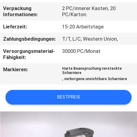
Verpackung
2 PC/innerer Kasten, 20
TRETEN
Informationen:
PC/Karton.
SIE
Lieferzeit:
15-20 Arbeitstage
MIT
Zahlungsbedingungen:
T/T, L/C, Western Union,
UNS
Versorgungsmaterial-
30000 PC/Monat
IN
Fähigkeit:
VERBINDUNG
Markieren:
Harte Beanspruchung versteckte
Scharniere
,
verborgene unsichtbare Scharniere
NACHRICHTEN
BESTPREIS
FÄLLE
SITEMAP