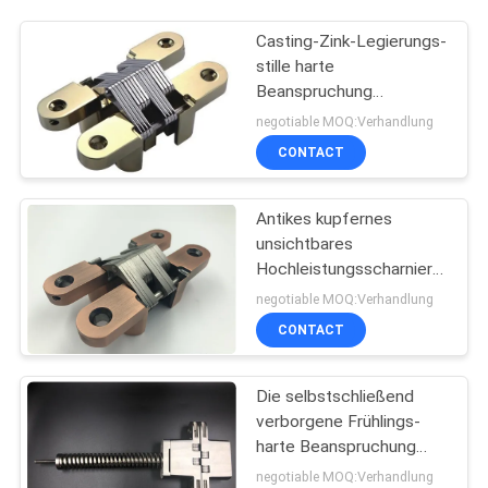
Casting-Zink-Legierungs-
stille harte
Beanspruchung
versteckte Scharniere
negotiable MOQ:Verhandlung
für helle Innenholztür
CONTACT
Antikes kupfernes
unsichtbares
Hochleistungsscharnier
für 30mm starke
negotiable MOQ:Verhandlung
Innenholztür
CONTACT
Die selbstschließend
verborgene Frühlings-
harte Beanspruchung
lagert 180 Grad
negotiable MOQ:Verhandlung