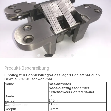
PRIVACY
POLICY
Produkt-Beschreibung
Einstiegstür Hochleistungs-Soss lagert Edelstahl-Feuer-
Beweis 304/316 schwenkbar
Name
Unsichtbares
Hochleistungsscharnier
Feuerbeweis Edelstahl-304
Breite
34mm
Länge
140mm
Gap überholen
28mm
Deepth
51mm