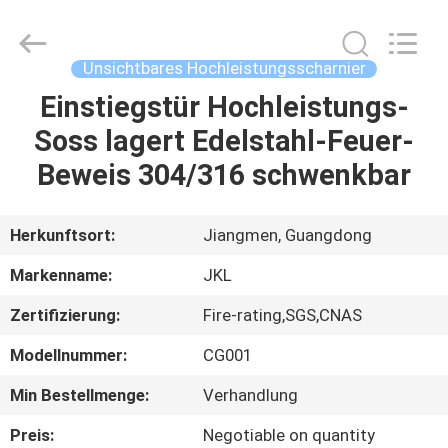
Products
Co.,Ltd.
All
Rights
Reserved.
Unsichtbares Hochleistungsscharnier
Developed
by
Einstiegstür Hochleistungs-
HAUS
ECER
Soss lagert Edelstahl-Feuer-
PRODUKTE
Beweis 304/316 schwenkbar
ÜBER
Herkunftsort:
Jiangmen, Guangdong
UNS
Markenname:
JKL
Zertifizierung:
Fire-rating,SGS,CNAS
FABRIK-
Modellnummer:
CG001
AUSFLUG
Min Bestellmenge:
Verhandlung
QUALITÄTSKONTROLLE
Preis:
Negotiable on quantity