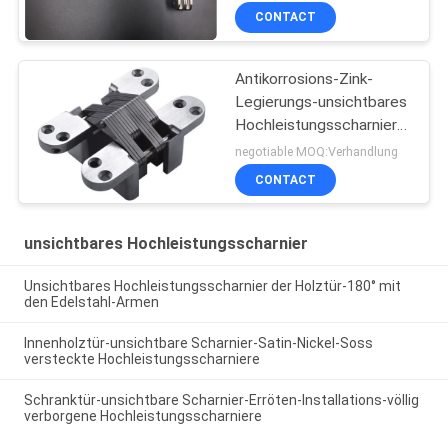
verstecktes Scharnier
CONTACT
schwenkbar
Antikorrosions-Zink-
Legierungs-unsichtbares
Hochleistungsscharnier
für Landhaus-Tür-
negotiable MOQ:Verhandlung
Einstiegstür
CONTACT
unsichtbares Hochleistungsscharnier
Unsichtbares Hochleistungsscharnier der Holztür-180° mit
den Edelstahl-Armen
Innenholztür-unsichtbare Scharnier-Satin-Nickel-Soss
versteckte Hochleistungsscharniere
Schranktür-unsichtbare Scharnier-Erröten-Installations-völlig
verborgene Hochleistungsscharniere