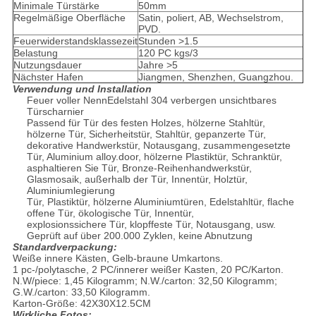
Minimale Türstärke
50mm
Regelmäßige Oberfläche
Satin, poliert, AB, Wechselstrom,
PVD.
Feuerwiderstandsklassezeit
Stunden >1.5
Belastung
120 PC kgs/3
Nutzungsdauer
Jahre >5
Nächster Hafen
Jiangmen, Shenzhen, Guangzhou.
Verwendung und Installation
Feuer voller NennEdelstahl 304 verbergen unsichtbares
Türscharnier
Passend für Tür des festen Holzes, hölzerne Stahltür,
hölzerne Tür, Sicherheitstür, Stahltür, gepanzerte Tür,
dekorative Handwerkstür, Notausgang, zusammengesetzte
Tür, Aluminium alloy.door, hölzerne Plastiktür, Schranktür,
asphaltieren Sie Tür, Bronze-Reihenhandwerkstür,
Glasmosaik, außerhalb der Tür, Innentür, Holztür,
Aluminiumlegierung
Tür, Plastiktür, hölzerne Aluminiumtüren, Edelstahltür, flache
offene Tür, ökologische Tür, Innentür,
explosionssichere Tür, klopffeste Tür, Notausgang, usw.
Geprüft auf über 200.000 Zyklen, keine Abnutzung
Standardverpackung:
Weiße innere Kästen, Gelb-braune Umkartons.
1 pc-/polytasche, 2 PC/innerer weißer Kasten, 20 PC/Karton.
N.W/piece: 1,45 Kilogramm; N.W./carton: 32,50 Kilogramm;
G.W./carton: 33,50 Kilogramm.
Karton-Größe: 42X30X12.5CM
Wirkliche Fotos: