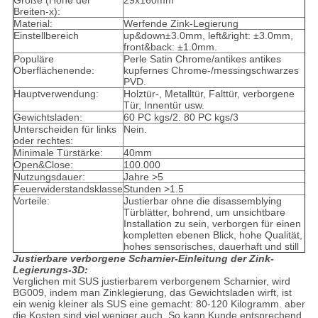
Größe (Höhe der
29x160mm
Breiten-x):
Material:
Werfende Zink-Legierung
Einstellbereich
up&down±3.0mm, left&right: ±3.0mm,
front&back: ±1.0mm.
Populäre
Perle Satin Chrome/antikes antikes
Oberflächenende:
kupfernes Chrome-/messingschwarzes
PVD.
Hauptverwendung:
Holztür-, Metalltür, Falttür, verborgene
Tür, Innentür usw.
Gewichtsladen:
60 PC kgs/2. 80 PC kgs/3
Unterscheiden für links
Nein.
oder rechtes:
Minimale Türstärke:
40mm
Open&Close:
100.000
Nutzungsdauer:
Jahre >5
Feuerwiderstandsklasse
Stunden >1.5
Vorteile:
Justierbar ohne die disassemblying
Türblätter, bohrend, um unsichtbare
Installation zu sein, verborgen für einen
kompletten ebenen Blick, hohe Qualität,
hohes sensorisches, dauerhaft und still
Justierbare verborgene Scharnier-Einleitung der Zink-
Legierungs-3D:
Verglichen mit SUS justierbarem verborgenem Scharnier, wird
BG009, indem man Zinklegierung, das Gewichtsladen wirft, ist
ein wenig kleiner als SUS eine gemacht: 80-120 Kilogramm. aber
die Kosten sind viel weniger auch. So kann Kunde entsprechend