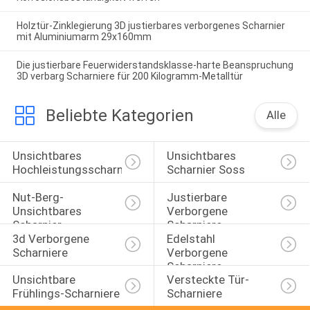
Holztür-Zinklegierung 3D justierbares verborgenes Scharnier
mit Aluminiumarm 29x160mm
Die justierbare Feuerwiderstandsklasse-harte Beanspruchung
3D verbarg Scharniere für 200 Kilogramm-Metalltür
Beliebte Kategorien
Alle
Unsichtbares 
Unsichtbares 
Hochleistungsscharnier
Scharnier Soss
Nut-Berg-
Justierbare 
Unsichtbares 
Verborgene 
Scharnier
Scharniere
3d Verborgene 
Edelstahl 
Scharniere
Verborgene 
Scharniere
Unsichtbare 
Versteckte Tür-
Frühlings-Scharniere
Scharniere