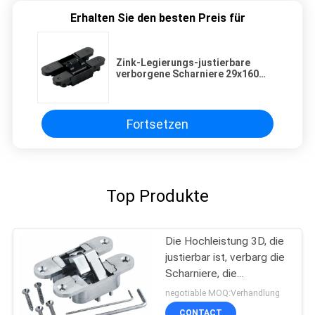
Erhalten Sie den besten Preis für
Zink-Legierungs-justierbare
verborgene Scharniere 29x160
Millimeter für hölzerne Metalltür
Fortsetzen
Top Produkte
Die Hochleistung 3D, die
justierbar ist, verbarg die
Scharniere, die
versteckte Scharniere
negotiable MOQ:Verhandlung
justieren
CONTACT