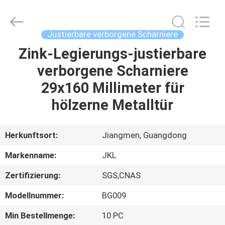
JinKaiLi
Hardware
Products
Co.,Ltd.
All
Justierbare verborgene Scharniere
Rights
Reserved.
Developed
Zink-Legierungs-justierbare
HAUS
by
ECER
verborgene Scharniere
PRODUKTE
29x160 Millimeter für
hölzerne Metalltür
ÜBER
UNS
Herkunftsort:
Jiangmen, Guangdong
Markenname:
JKL
FABRIK-
Zertifizierung:
SGS,CNAS
AUSFLUG
Modellnummer:
BG009
QUALITÄTSKONTROLLE
Min Bestellmenge:
10 PC