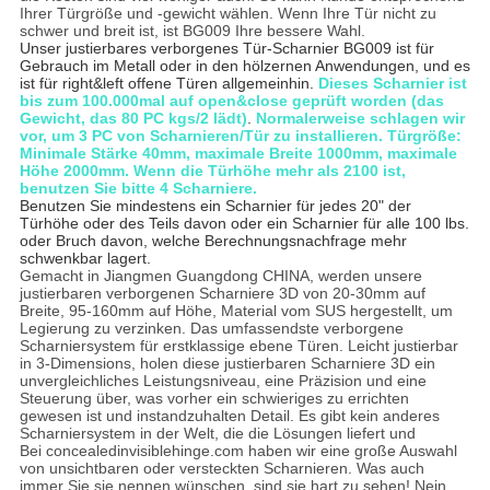
Ihrer Türgröße und -gewicht wählen. Wenn Ihre Tür nicht zu
schwer und breit ist, ist BG009 Ihre bessere Wahl.
Unser justierbares verborgenes Tür-Scharnier BG009 ist für
Gebrauch im Metall oder in den hölzernen Anwendungen, und es
ist für right&left offene Türen allgemeinhin.
Dieses Scharnier ist
bis zum 100.000mal auf open&close geprüft worden (das
Gewicht, das 80 PC kgs/2 lädt)
.
Normalerweise schlagen wir
vor, um 3 PC von Scharnieren/Tür zu installieren. Türgröße:
Minimale Stärke 40mm, maximale Breite 1000mm, maximale
Höhe 2000mm. Wenn die Türhöhe mehr als 2100 ist,
benutzen Sie bitte 4 Scharniere.
Benutzen Sie mindestens ein Scharnier für jedes 20" der
Türhöhe oder des Teils davon oder ein Scharnier für alle 100 lbs.
oder Bruch davon, welche Berechnungsnachfrage mehr
schwenkbar lagert.
Gemacht in Jiangmen Guangdong CHINA, werden unsere
justierbaren verborgenen Scharniere 3D von 20-30mm auf
Breite, 95-160mm auf Höhe, Material vom SUS hergestellt, um
Legierung zu verzinken. Das umfassendste verborgene
Scharniersystem für erstklassige ebene Türen. Leicht justierbar
in 3-Dimensions, holen diese justierbaren Scharniere 3D ein
unvergleichliches Leistungsniveau, eine Präzision und eine
Steuerung über, was vorher ein schwieriges zu errichten
gewesen ist und instandzuhalten Detail. Es gibt kein anderes
Scharniersystem in der Welt, die die Lösungen liefert und
Bei concealedinvisiblehinge.com haben wir eine große Auswahl
von unsichtbaren oder versteckten Scharnieren. Was auch
immer Sie sie nennen wünschen, sind sie hart zu sehen! Nein,