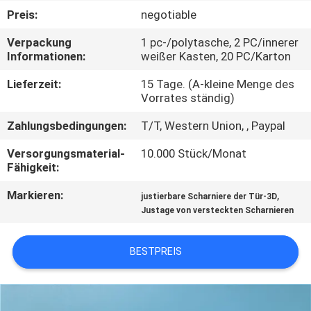
Preis:
negotiable
TRETEN
Verpackung
1 pc-/polytasche, 2 PC/innerer
SIE
Informationen:
weißer Kasten, 20 PC/Karton
MIT
Lieferzeit:
15 Tage. (A-kleine Menge des
UNS
Vorrates ständig)
IN
Zahlungsbedingungen:
T/T, Western Union, , Paypal
VERBINDUNG
Versorgungsmaterial-
10.000 Stück/Monat
Fähigkeit:
NACHRICHTEN
Markieren:
,
justierbare Scharniere der Tür-3D
Justage von versteckten Scharnieren
FÄLLE
BESTPREIS
SITEMAP