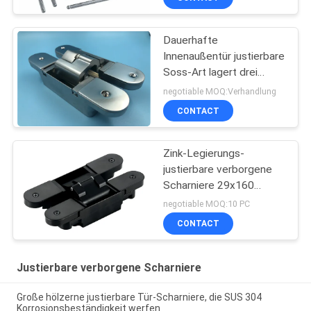
Dauerhafte
Innenaußentür justierbare
Soss-Art lagert drei
Demension schwenkbar
negotiable MOQ:Verhandlung
CONTACT
Zink-Legierungs-
justierbare verborgene
Scharniere 29x160
Millimeter für hölzerne
negotiable MOQ:10 PC
Metalltür
CONTACT
Justierbare verborgene Scharniere
Große hölzerne justierbare Tür-Scharniere, die SUS 304
Korrosionsbeständigkeit werfen