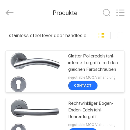
Products
Co.,Ltd.
All
Produkte
Rights
Reserved.
Developed
by
HAUS
ECER
stainless steel lever door handles online manufacture
PRODUKTE
Glatter Polieredelstahl-
interne Türgriffe mit den
ÜBER
gleichen Farbschrauben
UNS
negotiable MOQ:Verhandlung
CONTACT
FABRIK-
Rechtwinkliger Bogen-
AUSFLUG
Enden-Edelstahl-
Röhrentürgriff-
QUALITÄTSKONTROLLE
Hardware-Installationen
negotiable MOQ:Verhandlung