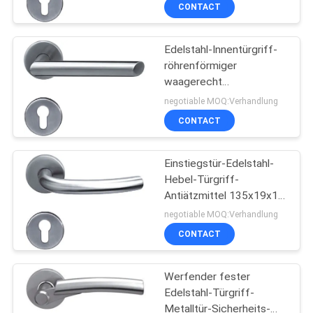
CONTACT
TRETEN
Edelstahl-Innentürgriff-
SIE
röhrenförmiger
MIT
waagerecht
UNS
ausgerichteter
negotiable MOQ:Verhandlung
Metalltürgriff der
IN
CONTACT
schrägen Kante
VERBINDUNG
Einstiegstür-Edelstahl-
Hebel-Türgriff-
NACHRICHTEN
Antiätzmittel 135x19x1.0
Millimeter
negotiable MOQ:Verhandlung
FÄLLE
CONTACT
Werfender fester
SITEMAP
Edelstahl-Türgriff-
Metalltür-Sicherheits-