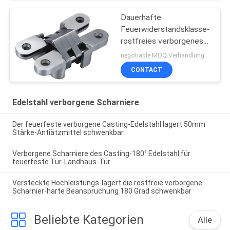
Dauerhafte
Feuerwiderstandsklasse-
rostfreies verborgenes
Tür-Scharnier 19x95mm
negotiable MOQ:Verhandlung
180 Grad
CONTACT
Edelstahl verborgene Scharniere
Der feuerfeste verborgene Casting-Edelstahl lagert 50mm
Stärke-Antiätzmittel schwenkbar
Verborgene Scharniere des Casting-180° Edelstahl für
feuerfeste Tür-Landhaus-Tür
Versteckte Hochleistungs-lagert die rostfreie verborgene
Scharnier-harte Beanspruchung 180 Grad schwenkbar
Beliebte Kategorien
Alle