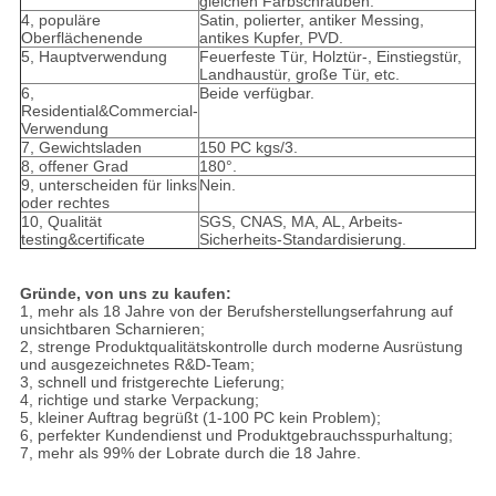
gleichen Farbschrauben.
4, populäre
Satin, polierter, antiker Messing,
Oberflächenende
antikes Kupfer, PVD.
5, Hauptverwendung
Feuerfeste Tür, Holztür-, Einstiegstür,
Landhaustür, große Tür, etc.
6,
Beide verfügbar.
Residential&Commercial-
Verwendung
7, Gewichtsladen
150 PC kgs/3.
8, offener Grad
180°.
9, unterscheiden für links
Nein.
oder rechtes
10, Qualität
SGS, CNAS, MA, AL, Arbeits-
testing&certificate
Sicherheits-Standardisierung.
Gründe, von uns zu kaufen:
1, mehr als 18 Jahre von der Berufsherstellungserfahrung auf
unsichtbaren Scharnieren;
2, strenge Produktqualitätskontrolle durch moderne Ausrüstung
und ausgezeichnetes R&D-Team;
3, schnell und fristgerechte Lieferung;
4, richtige und starke Verpackung;
5, kleiner Auftrag begrüßt (1-100 PC kein Problem);
6, perfekter Kundendienst und Produktgebrauchsspurhaltung;
7, mehr als 99% der Lobrate durch die 18 Jahre.