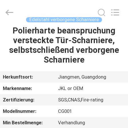
Hardware
Products
Co.,Ltd.
All
Rights
Edelstahl verborgene Scharniere
Reserved.
Developed
Polierharte beanspruchung
HAUS
by
ECER
versteckte Tür-Scharniere,
PRODUKTE
selbstschließend verborgene
Scharniere
ÜBER
UNS
Herkunftsort:
Jiangmen, Guangdong
Markenname:
JKL or OEM
FABRIK-
Zertifizierung:
SGS,CNAS,Fire-rating
AUSFLUG
Modellnummer:
CG001
QUALITÄTSKONTROLLE
Min Bestellmenge:
Verhandlung