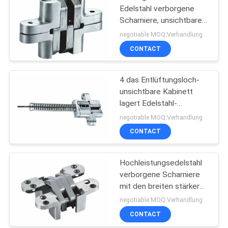
Edelstahl verborgene
Scharniere, unsichtbare
Scharniere für Innentüren
negotiable MOQ:Verhandlung
CONTACT
4 das Entlüftungsloch-
unsichtbare Kabinett
lagert Edelstahl-
selbstschließend Feder
negotiable MOQ:Verhandlung
schwenkbar
CONTACT
Hochleistungsedelstahl
verborgene Scharniere
mit den breiten stärkeren
Verbindungsarmen
negotiable MOQ:Verhandlung
CONTACT