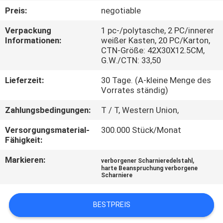
Preis:
negotiable
TRETEN
Verpackung
1 pc-/polytasche, 2 PC/innerer
SIE
Informationen:
weißer Kasten, 20 PC/Karton,
CTN-Größe: 42X30X12.5CM,
MIT
G.W./CTN: 33,50
UNS
Lieferzeit:
30 Tage. (A-kleine Menge des
IN
Vorrates ständig)
VERBINDUNG
Zahlungsbedingungen:
T / T, Western Union,
Versorgungsmaterial-
300.000 Stück/Monat
NACHRICHTEN
Fähigkeit:
Markieren:
,
verborgener Scharnieredelstahl
FÄLLE
harte Beanspruchung verborgene
Scharniere
SITEMAP
BESTPREIS