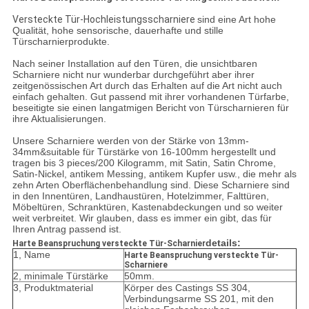
Versteckte Tür-Hochleistungsscharniere
sind eine Art hohe
Qualität, hohe sensorische, dauerhafte und stille
Türscharnierprodukte.
Nach seiner Installation auf den Türen, die unsichtbaren
Scharniere nicht nur wunderbar durchgeführt aber ihrer
zeitgenössischen Art durch das Erhalten auf die Art nicht auch
einfach gehalten. Gut passend mit ihrer vorhandenen Türfarbe,
beseitigte sie einen langatmigen Bericht von Türscharnieren für
ihre Aktualisierungen.
Unsere Scharniere werden von der Stärke von 13mm-
34mm&suitable für Türstärke von 16-100mm hergestellt und
tragen bis 3 pieces/200 Kilogramm, mit Satin, Satin Chrome,
Satin-Nickel, antikem Messing, antikem Kupfer usw., die mehr als
zehn Arten Oberflächenbehandlung sind. Diese Scharniere sind
in den Innentüren, Landhaustüren, Hotelzimmer, Falttüren,
Möbeltüren, Schranktüren, Kastenabdeckungen und so weiter
weit verbreitet. Wir glauben, dass es immer ein gibt, das für
Ihren Antrag passend ist.
details:
Harte Beanspruchung versteckte Tür-Scharnier
1, Name
Harte Beanspruchung versteckte Tür-
Scharniere
2, minimale Türstärke
50mm.
3, Produktmaterial
Körper des Castings SS 304,
Verbindungsarme SS 201, mit den